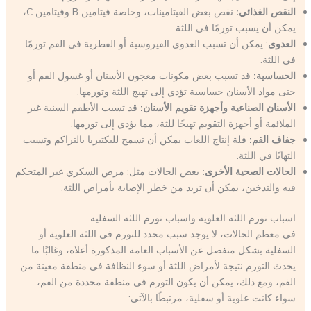
النقص الغذائي:
نقص بعض الفيتامينات، وخاصة فيتامين B وفيتامين C،
يمكن أن يسبب تورمًا في اللثة.
العدوى
: يمكن أن تسبب العدوى الفيروسية أو الفطرية في الفم تورمًا
في اللثة.
الحساسية:
قد تسبب بعض مكونات معجون الأسنان أو غسول الفم أو
حتى مواد الأسنان حساسية تؤدي إلى تهيج اللثة وتورمها.
الأسنان الصناعية وأجهزة تقويم الأسنان:
قد تسبب الأطقم السنية غير
الملائمة أو أجهزة التقويم تهيجًا للثة، مما يؤدي إلى تورمها.
جفاف الفم:
قلة إنتاج اللعاب يمكن أن تسمح للبكتيريا بالتراكم وتسبب
التهابًا في اللثة.
الحالات الصحية الأخرى:
بعض الحالات مثل: مرض السكري غير المتحكم
فيه والتدخين، يمكن أن تزيد من خطر الإصابة بأمراض اللثة.
اسباب تورم اللثه العلويه واسباب تورم اللثه السفليه
في معظم الحالات، لا يوجد سبب محدد للتورم في اللثة العلوية أو
السفلية بشكل منفصل عن الأسباب العامة المذكورة أعلاه، وغالبًا ما
يحدث التورم نتيجة لأمراض اللثة أو سوء النظافة في منطقة معينة من
الفم، ومع ذلك، يمكن أن يكون التورم في منطقة محددة من الفم،
سواء كانت علوية أو سفلية، مرتبطًا بالآتي: