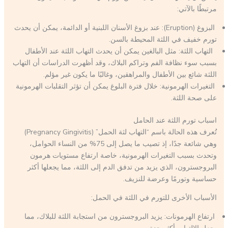
مرتبطًا بالآتي:
البزوغ (Eruption): عند بزوغ الأسنان اللبنية أو الدائمة، يمكن أن يحدث
تورم خفيف في اللثة المحيطة بالسن.
التهاب اللثة: مثل البالغين يمكن أن يحدث التهاب اللثة عند الأطفال
بسبب سوء نظافة الفم وتراكم البلاك، وقد أظهرت الدراسات أن التهاب
اللثة شائع بين الأطفال والمراهقين، وغالبًا ما يكون غير مؤلم.
التغيرات الهرمونية: خلال فترة البلوغ يمكن أن تؤثر التقلبات الهرمونية
على صحة اللثة.
اسباب تورم اللثة عند الحامل
تُعرف هذه الحالة باسم “التهاب لثة الحمل” (Pregnancy Gingivitis)
وهي شائعة جدًا، إذ تصيب ما يصل إلى 75% من النساء الحوامل،
وتحدث بسبب التغيرات الهرمونية، خاصة ارتفاع مستويات هرمون
البروجسترون، الذي يزيد من تدفق الدم إلى اللثة، مما يجعلها أكثر
حساسية وتورمًا وعرضة للنزيف.
الأسباب الأخرى للتورم في اللثة في الحمل:
ارتفاع الهرمونات: يزيد البروجسترون من استجابة اللثة للبلاك، مما