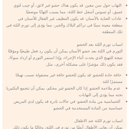
التهاب حول سن معين: قد يكون هناك حشو غير لائق، أو جيب لثوي
عميق، أو تسوس أسفل خط اللثة، مما يسبب التهابًا موضعيًا.
عادات العناية بالأسنان: قد يكون التنظيف غير الفعال للأسنان في
منطقة معينة سببًا في تراكم البلاك والجير، مما يؤدي إلى تورم اللثة في
تلك المنطقة.
اسباب تورم اللثة بعد الحشو
التورم في اللثة بعد حشو الأسنان يمكن أن يكون رد فعل طبيعيًا ومؤقتًا
نتيجة للتهيج الذي يحدث أثناء الإجراء، وإذا استمر التورم أو ازداد سوءًا،
فقد يكون ذلك مؤشرًا على مشكلة أخرى، مثل:
حافة حادة للحشو: قد يكون للحشو حافة غير مصقولة تسبب تهيجًا
مستمرًا للثة.
عدم ملاءمة الحشو: إذا كان الحشو غير محكم، يمكن أن تتجمع البكتيريا
تحته مما يؤدي إلى التهابات.
الحساسية من مادة الحشو: في حالات نادرة قد يكون لدى المريض
حساسية من المادة المستخدمة في الحشو.
اسباب تورم اللثة عند الاطفال
يمكن أن يعاني الأطفال أيضًا من تورم في اللثة، وغالبًا ما يكون ذلك