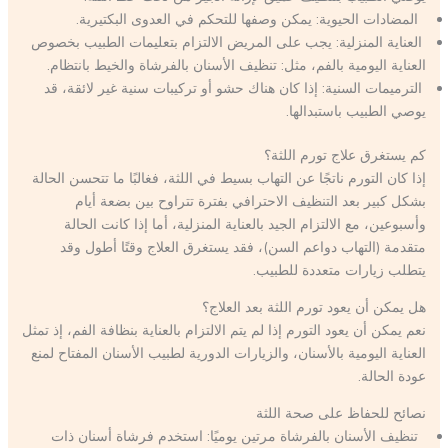
المضادات الحيوية: يمكن وصفها للتحكم في العدوى البكتيرية.
العناية المنزلية: يجب على المريض الالتزام بتعليمات الطبيب بخصوص
العناية اليومية بالفم، مثل: تنظيف الأسنان بالفرشاة والخيط بانتظام.
الترميمات السنية: إذا كان هناك حشو أو تركيبات سنية غير لائقة، قد
يوصي الطبيب باستبدالها.
كم يستغرق علاج تورم اللثة؟
إذا كان التورم ناتجًا عن التهاب بسيط في اللثة، فغالبًا ما تتحسن الحالة
بشكل كبير بعد التنظيف الاحترافي بفترة تتراوح بين بضعة أيام
وأسبوعين، مع الالتزام الجيد بالعناية المنزلية، أما إذا كانت الحالة
متقدمة (التهاب دواعم السن)، فقد يستغرق العلاج وقتًا أطول وقد
يتطلب زيارات متعددة للطبيب.
هل يمكن أن يعود تورم اللثة بعد العلاج؟
نعم يمكن أن يعود التورم إذا لم يتم الالتزام بالعناية بنظافة الفم، إذ تمثل
العناية اليومية بالأسنان، والزيارات الدورية لطبيب الأسنان المفتاح لمنع
عودة الحالة.
نصائح للحفاظ على صحة اللثة
تنظيف الأسنان بالفرشاة مرتين يوميًا: استخدم فرشاة أسنان ذات