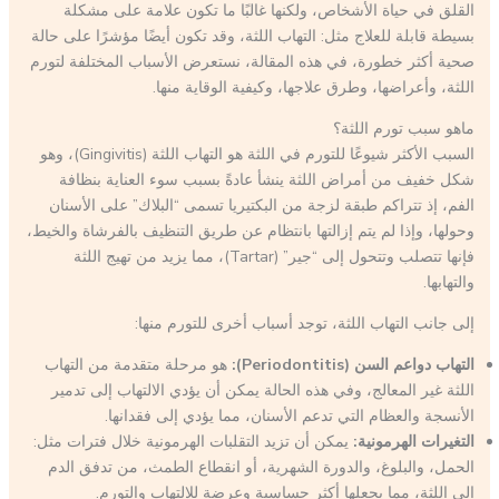
القلق في حياة الأشخاص، ولكنها غالبًا ما تكون علامة على مشكلة
بسيطة قابلة للعلاج مثل: التهاب اللثة، وقد تكون أيضًا مؤشرًا على حالة
صحية أكثر خطورة، في هذه المقالة، نستعرض الأسباب المختلفة لتورم
اللثة، وأعراضها، وطرق علاجها، وكيفية الوقاية منها.
ماهو سبب تورم اللثة؟
السبب الأكثر شيوعًا للتورم في اللثة هو التهاب اللثة (Gingivitis)، وهو
شكل خفيف من أمراض اللثة ينشأ عادةً بسبب سوء العناية بنظافة
الفم، إذ تتراكم طبقة لزجة من البكتيريا تسمى “البلاك” على الأسنان
وحولها، وإذا لم يتم إزالتها بانتظام عن طريق التنظيف بالفرشاة والخيط،
فإنها تتصلب وتتحول إلى “جير” (Tartar)، مما يزيد من تهيج اللثة
والتهابها.
إلى جانب التهاب اللثة، توجد أسباب أخرى للتورم منها:
التهاب دواعم السن (Periodontitis):
هو مرحلة متقدمة من التهاب
اللثة غير المعالج، وفي هذه الحالة يمكن أن يؤدي الالتهاب إلى تدمير
الأنسجة والعظام التي تدعم الأسنان، مما يؤدي إلى فقدانها.
التغيرات الهرمونية:
يمكن أن تزيد التقلبات الهرمونية خلال فترات مثل:
الحمل، والبلوغ، والدورة الشهرية، أو انقطاع الطمث، من تدفق الدم
إلى اللثة، مما يجعلها أكثر حساسية وعرضة للالتهاب والتورم.