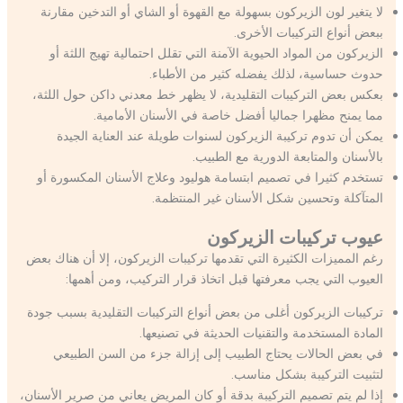
لا يتغير لون الزيركون بسهولة مع القهوة أو الشاي أو التدخين مقارنة
ببعض أنواع التركيبات الأخرى.
الزيركون من المواد الحيوية الآمنة التي تقلل احتمالية تهيج اللثة أو
حدوث حساسية، لذلك يفضله كثير من الأطباء.
بعكس بعض التركيبات التقليدية، لا يظهر خط معدني داكن حول اللثة،
مما يمنح مظهرا جماليا أفضل خاصة في الأسنان الأمامية.
يمكن أن تدوم تركيبة الزيركون لسنوات طويلة عند العناية الجيدة
بالأسنان والمتابعة الدورية مع الطبيب.
تستخدم كثيرا في تصميم ابتسامة هوليود وعلاج الأسنان المكسورة أو
المتآكلة وتحسين شكل الأسنان غير المنتظمة.
عيوب تركيبات الزيركون
رغم المميزات الكثيرة التي تقدمها تركيبات الزيركون، إلا أن هناك بعض
العيوب التي يجب معرفتها قبل اتخاذ قرار التركيب، ومن أهمها:
تركيبات الزيركون أغلى من بعض أنواع التركيبات التقليدية بسبب جودة
المادة المستخدمة والتقنيات الحديثة في تصنيعها.
في بعض الحالات يحتاج الطبيب إلى إزالة جزء من السن الطبيعي
لتثبيت التركيبة بشكل مناسب.
إذا لم يتم تصميم التركيبة بدقة أو كان المريض يعاني من صرير الأسنان،