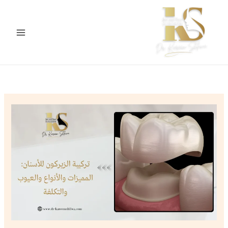
خطي
لى
لمحتوى