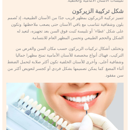
تلبيسات الأسنان الأمامية والخلفية.
شكل تركيبة الزيركون
تتميز تركيبة الزيركون بمظهر قريب جدًا من الأسنان الطبيعية، إذ تُصمم
بلون وشفافية تتناسب مع باقي الأسنان حتى يصعب ملاحظتها. وتكون
على شكل “غطاء” أو تلبيسة تُثبت فوق السن بعد تجهيزه، لتعيد له
الشكل والحجم الطبيعي وتحسن المظهر العام للابتسامة.
وتختلف أشكال تركيبات الزيركون حسب مكان السن والغرض من
التركيب، فهناك أنواع مخصصة للأسنان الأمامية تمنح مظهرا جماليا
وشفافية أعلى، وأخرى للأسنان الخلفية تكون أكثر صلابة لتحمل الضغط
أثناء المضغ. كما يمكن تصميمها بشكل فردي أو كجسر لتعويض أكثر من
سن مفقود.