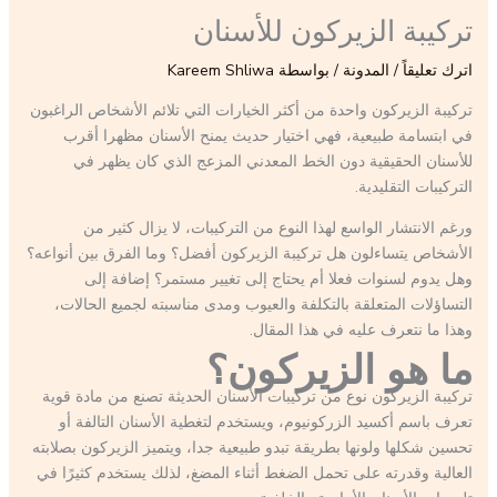
تركيبة الزيركون للأسنان
اترك تعليقاً
/
المدونة
/ بواسطة
Kareem Shliwa
تركيبة الزيركون واحدة من أكثر الخيارات التي تلائم الأشخاص الراغبون
في ابتسامة طبيعية، فهي اختيار حديث يمنح الأسنان مظهرا أقرب
للأسنان الحقيقية دون الخط المعدني المزعج الذي كان يظهر في
التركيبات التقليدية.
ورغم الانتشار الواسع لهذا النوع من التركيبات، لا يزال كثير من
الأشخاص يتساءلون هل تركيبة الزيركون أفضل؟ وما الفرق بين أنواعه؟
وهل يدوم لسنوات فعلا أم يحتاج إلى تغيير مستمر؟ إضافة إلى
التساؤلات المتعلقة بالتكلفة والعيوب ومدى مناسبته لجميع الحالات،
وهذا ما نتعرف عليه في هذا المقال.
ما هو الزيركون؟
تركيبة الزيركون نوع من تركيبات الأسنان الحديثة تصنع من مادة قوية
تعرف باسم أكسيد الزركونيوم، ويستخدم لتغطية الأسنان التالفة أو
تحسين شكلها ولونها بطريقة تبدو طبيعية جدا، ويتميز الزيركون بصلابته
العالية وقدرته على تحمل الضغط أثناء المضغ، لذلك يستخدم كثيرًا في