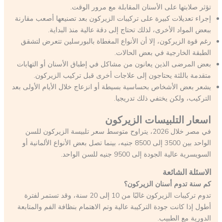
تؤثر صلابتها على الأسنان المقابلة مع مرور الوقت.
إجراء تعديلات كبيرة على تركيبات الزيركون بعد تصنيعها أصعب مقارنة
ببعض المواد الأخرى، لذلك تحتاج إلى دقة عالية منذ البداية.
رغم قوة الزيركون، إلا أن الأنواع المغطاة بالبورسلين تتعرض لتشقق
الطبقة الخارجية في بعض الحالات.
بعض المرضى الذين يعانون من مشاكل في إطباق الأسنان أو التهابات
متقدمة باللثة يحتاجون إلى علاجات أخرى قبل تركيب الزيركون.
يشعر بعض الأشخاص بحساسية بسيطة أو انزعاج خلال الأيام الأولى بعد
التركيب، ولكن يختفي ذلك تدريجيا.
اسعار التلبيسات الزيركون
في مصر خلال 2026، يتراوح متوسط سعر تلبيسة الزيركون للسن
الواحد بين 3500 إلى 8500 جنيه، بينما تصل بعض الأنواع الألمانية أو
السويسرية عالية الجودة إلى 9500 جنيه للسن الواحد.
الاسئلة الشائعة
كم سنة تدوم أسنان الزيركون؟
تدوم تركيبات الزيركون غالبًا من 10 إلى 20 سنة، وقد تستمر لفترة
أطول إذا كانت جودة التركيبة عالية وتم الاهتمام بنظافة الفم والمتابعة
الدورية مع الطبيب.