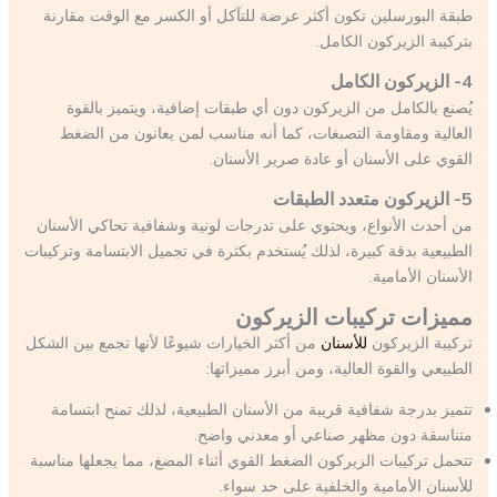
طبقة البورسلين تكون أكثر عرضة للتآكل أو الكسر مع الوقت مقارنة
بتركيبة الزيركون الكامل.
4- الزيركون الكامل
يُصنع بالكامل من الزيركون دون أي طبقات إضافية، ويتميز بالقوة
العالية ومقاومة التصبغات، كما أنه مناسب لمن يعانون من الضغط
القوي على الأسنان أو عادة صرير الأسنان.
5- الزيركون متعدد الطبقات
من أحدث الأنواع، ويحتوي على تدرجات لونية وشفافية تحاكي الأسنان
الطبيعية بدقة كبيرة، لذلك يُستخدم بكثرة في تجميل الابتسامة وتركيبات
الأسنان الأمامية.
مميزات تركيبات الزيركون
تركيبة الزيركون
للأسنان
من أكثر الخيارات شيوعًا لأنها تجمع بين الشكل
الطبيعي والقوة العالية، ومن أبرز مميزاتها:
تتميز بدرجة شفافية قريبة من الأسنان الطبيعية، لذلك تمنح ابتسامة
متناسقة دون مظهر صناعي أو معدني واضح.
تتحمل تركيبات الزيركون الضغط القوي أثناء المضغ، مما يجعلها مناسبة
للأسنان الأمامية والخلفية على حد سواء.