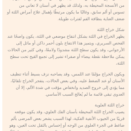
من الأنسجة المحيطة به، ولذلك قد يظهر في أسنان لا تعاني من
تسوس أو ألم سابق، وغالبًا ما يكون مرتبطًا بإهمال علاج أمراض اللثة أو
ضعف العناية بنظافة الفم لفترات طويلة.
شكل خراج اللثة
يظهر الخراج في اللثة بشكل انتفاخ موضعي في اللثة، يكون واضحًا عند
الفحص السريري، ويتميز هذا الانتفاخ بلون أحمر داكن أو مائل إلى
الأرجواني، وقد يكون سطح اللثة مشدودًا ولامعًا، وفي كثير من الحالات
يمكن ملاحظة نقطة بيضاء أو صفراء تشير إلى تجمع القيح تحت سطح
اللثة،
ويكون الخراج مؤلمًا عند اللمس، وقد يصاحبه نزف بسيط أثناء تنظيف
الأسنان أو عند الضغط عليه، وفي بعض الحالات، ينفجر الخراج تلقائيًا،
مما يؤدي إلى خروج الصديد وانخفاض مؤقت في شدة الألم، إلا أن
العدوى تبقى قائمة ما لم يُعالج السبب الأساسي.
خراج اللثة العلوية
يصيب الخراج اللثة المحيطة بأسنان الفك العلوي، وقد يكون موقعه
قريبًا من الجيوب الأنفية الفكية، لهذا السبب يشعر بعض المرضى بألم
ضاغط في الجزء العلوي من الوجه أو إحساس بالثقل تحت العين، وهو