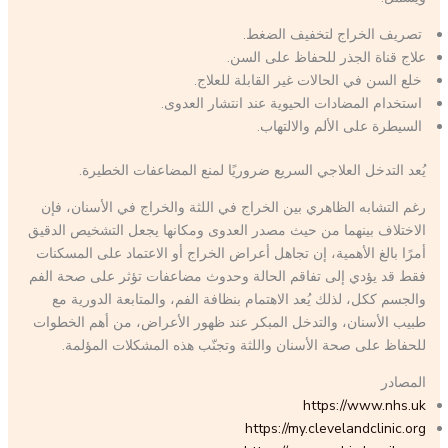
تصريف الخراج لتخفيف الضغط.
علاج قناة الجذر للحفاظ على السن.
خلع السن في الحالات غير القابلة للعلاج.
استخدام المضادات الحيوية عند انتشار العدوى.
السيطرة على الألم والالتهاب.
يُعد التدخل العلاجي السريع ضروريًا لمنع المضاعفات الخطيرة.
رغم التشابه الظاهري بين الخراج في اللثة والخراج في الأسنان، فإن
الاختلاف بينهما من حيث مصدر العدوى ومكانها يجعل التشخيص الدقيق
أمرًا بالغ الأهمية، إن تجاهل أعراض الخراج أو الاعتماد على المسكنات
فقط قد يؤدي إلى تفاقم الحالة وحدوث مضاعفات تؤثر على صحة الفم
والجسم ككل، لذلك يُعد الاهتمام بنظافة الفم، والمتابعة الدورية مع
طبيب الأسنان، والتدخل المبكر عند ظهور الأعراض، من أهم الخطوات
للحفاظ على صحة الأسنان واللثة وتجنّب هذه المشكلات المؤلمة.
المصادر
https://www.nhs.uk
https://my.clevelandclinic.org