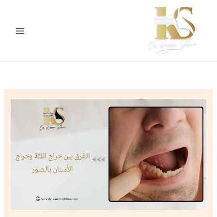
خطي
لى
لمحتوى