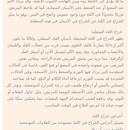
ما قد يؤدي إلى الخلط بينه وبين التهابات الجيوب الأنفية، وقد يزداد الألم
عند المضغ أو عند الضغط على الأسنان المصابة، كما قد يلاحظ المريض
تورمًا محدودًا في اللثة دون وجود تسوس واضح في السن، وهو ما يميّز
الخراج في اللثة عن الخراج في الأسنان في هذه المنطقة.
خراج اللثة السفلية
يظهر الخراج في اللثة المحيطة بأسنان الفك السفلي، وغالبًا ما يكون
أكثر إزعاجًا مقارنةً بالفك العلوي بسبب قربه من عضلات الفك واللسان
والأعصاب المجاورة، وقد يمتد الألم ليشمل الأذن أو أسفل الفك
أوالرقبة، مما يزيد من شعور المريض بعدم الراحة، ويعاني بعض
المرضى من صعوبة واضحة في المضغ أو فتح الفم، خاصةً في الحالات
المتقدمة التي يزداد فيها التورم والضغط داخل الأنسجة، وفي الحالات
الشديدة قد يسبب التورم انزعاجًا أثناء الكلام أو البلع، كما قد يصاحبه
إحساس بالنبض أو ارتفاع طفيف في درجة الحرارة الموضعية، ويؤثر كل
ذلك بشكل مباشر على الأنشطة اليومية للمريض، مثل: تناول الطعام أو
النوم، وقد يدفعه لتجنب استخدام الجهة المصابة، مما ينعكس سلبًا على
جودة حياته إذا لم يتم العلاج في الوقت المناسب.
أعراض خراج اللثة
تشمل أعراض الخراج في اللثة مجموعة من العلامات الموضعية
والعامة ومن أبرزها: