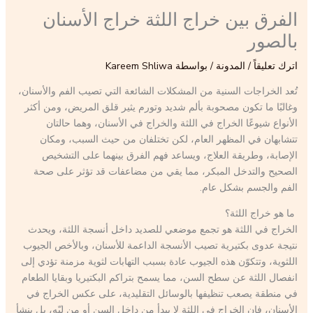
الفرق بين خراج اللثة خراج الأسنان
بالصور
اترك تعليقاً
/
المدونة
/ بواسطة
Kareem Shliwa
تُعد الخراجات السنية من المشكلات الشائعة التي تصيب الفم والأسنان،
وغالبًا ما تكون مصحوبة بألم شديد وتورم يثير قلق المريض، ومن أكثر
الأنواع شيوعًا الخراج في اللثة والخراج في الأسنان، وهما حالتان
تتشابهان في المظهر العام، لكن تختلفان من حيث السبب، ومكان
الإصابة، وطريقة العلاج، ويساعد فهم الفرق بينهما على التشخيص
الصحيح والتدخل المبكر، مما يقي من مضاعفات قد تؤثر على صحة
الفم والجسم بشكل عام.
ما هو خراج اللثة؟
الخراج في اللثة هو تجمع موضعي للصديد داخل أنسجة اللثة، ويحدث
نتيجة عدوى بكتيرية تصيب الأنسجة الداعمة للأسنان، وبالأخص الجيوب
اللثوية، وتتكوّن هذه الجيوب عادة بسبب التهابات لثوية مزمنة تؤدي إلى
انفصال اللثة عن سطح السن، مما يسمح بتراكم البكتيريا وبقايا الطعام
في منطقة يصعب تنظيفها بالوسائل التقليدية، على عكس الخراج في
الأسنان، فإن الخراج في اللثة لا يبدأ من داخل السن أو من لبّه، بل ينشأ