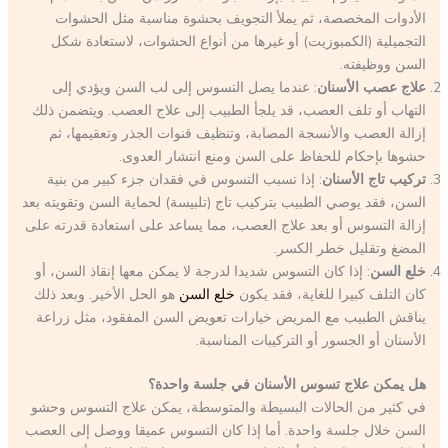
الأدوات المخصصة، ثم يملأ التجويف بحشوة مناسبة مثل الحشوات
التجميلية (الكمبوزيت) أو غيرها من أنواع الحشوات، لاستعادة شكل
السن ووظيفته.
علاج عصب الأسنان
: عندما يصل التسوس إلى لب السن ويؤدي إلى
التهاب أو تلف العصب، قد يلجأ الطبيب إلى علاج العصب. ويتضمن ذلك
إزالة العصب والأنسجة المصابة، وتنظيف قنوات الجذر وتعقيمها، ثم
حشوها بإحكام للحفاظ على السن ومنع انتشار العدوى.
تركيب تاج الأسنان
: إذا تسبب التسوس في فقدان جزء كبير من بنية
السن، فقد يوصي الطبيب بتركيب تاج (تلبيسة) لحماية السن وتقويته بعد
إزالة التسوس أو بعد علاج العصب، مما يساعد على استعادة قدرته على
المضغ وتقليل خطر الكسر.
خلع السن
: إذا كان التسوس شديدا لدرجة لا يمكن معها إنقاذ السن، أو
كان التلف كبيرا للغاية، فقد يكون
خلع السن
هو الحل الأخير. وبعد ذلك
يناقش الطبيب مع المريض خيارات تعويض السن المفقود، مثل زراعة
الأسنان أو الجسور أو التركيبات المناسبة.
هل يمكن علاج تسوس الأسنان في جلسة واحدة؟
في كثير من الحالات البسيطة والمتوسطة، يمكن علاج التسوس وحشو
السن خلال جلسة واحدة. أما إذا كان التسوس عميقا ووصل إلى العصب