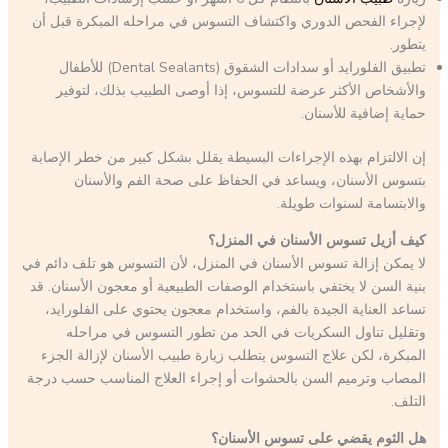
لإجراء الفحص الدوري واكتشاف التسوس في مراحله المبكرة قبل أن
يتطور.
تطبيق الفلورايد أو سدادات الشقوق (Dental Sealants) للأطفال
والأشخاص الأكثر عرضة للتسوس، إذا أوصى الطبيب بذلك، لتوفير
حماية إضافية للأسنان.
إن الالتزام بهذه الإجراءات البسيطة يقلل بشكل كبير من خطر الإصابة
بتسوس الأسنان، ويساعد في الحفاظ على صحة الفم والأسنان
والابتسامة لسنوات طويلة.
كيف أزيل تسوس الأسنان في المنزل؟
لا يمكن إزالة تسوس الأسنان في المنزل، لأن التسوس هو تلف دائم في
بنية السن لا يختفي باستخدام الوصفات الطبيعية أو معجون الأسنان. قد
تساعد العناية الجيدة بالفم، واستخدام معجون يحتوي على الفلورايد،
وتقليل تناول السكريات في الحد من تطور التسوس في مراحله
المبكرة، لكن علاج التسوس يتطلب زيارة طبيب الأسنان لإزالة الجزء
المصاب وترميم السن بالحشوات أو إجراء العلاج المناسب حسب درجة
التلف.
هل الثوم يقضي على تسوس الأسنان؟