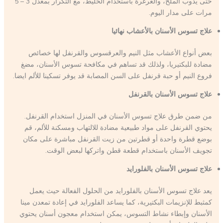
حتى يذوب الملح، والغرغرة باستخدام الخليط، مع التكرار بمعدل 3 – 5
مرات على مدار اليوم.
علاج تسوس الأسنان بالأعشاب نهائيا
بعض أنواع الأعشاب مثل النيم والعرقسوس والقرنفل لها خصائص
مضادة للبكتيريا، ولذلك قد تساهم في مكافحة تسوس الأسنان، مضغ
فروع النيم أو حبة قرنفل على السن المصابة قد يوفر تسكينا للألم ايضا.
علاج تسوس الأسنان بالقرنفل
من ضمن طرق علاج تسوس الأسنان في المنزل استخدام القرنفل.
يحتوي القرنفل على مواد طبيعية مضادة للالتهاب ومسكنة للألم، قم
بوضع قطرة واحدة أو قطرتين من زيت القرنفل مباشرة على مكان
تجويف الأسنان باستخدام قطعة قطن واتركها لبعض الوقت.
علاج تسوس الأسنان بالفلورايد
يعد علاج تسوس الأسنان بالفلورايد من الحلول الفعالة حيث يعمل
كمثبط للإنزيمات البكتيرية، كما يساعد الفلورايد في إعادة تمعدن مينا
الأسنان وإبطاء نشاط التسوس، يمكن استخدام معجون أسنان يحتوي