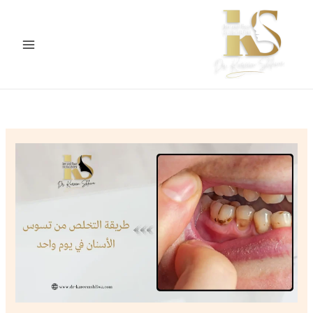
خطي
لى
لمحتوى