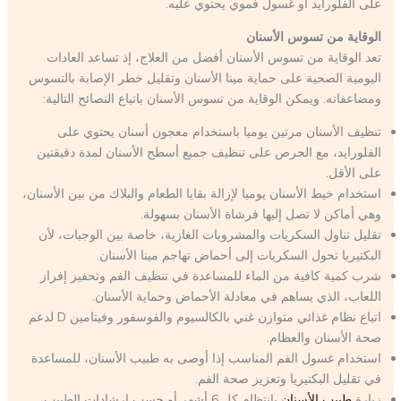
على الفلورايد أو غسول فموي يحتوي عليه.
الوقاية من تسوس الأسنان
تعد الوقاية من تسوس الأسنان أفضل من العلاج، إذ تساعد العادات
اليومية الصحية على حماية مينا الأسنان وتقليل خطر الإصابة بالتسوس
ومضاعفاته. ويمكن الوقاية من تسوس الأسنان باتباع النصائح التالية:
تنظيف الأسنان مرتين يوميا باستخدام معجون أسنان يحتوي على
الفلورايد، مع الحرص على تنظيف جميع أسطح الأسنان لمدة دقيقتين
على الأقل.
استخدام خيط الأسنان يوميا لإزالة بقايا الطعام والبلاك من بين الأسنان،
وهي أماكن لا تصل إليها فرشاة الأسنان بسهولة.
تقليل تناول السكريات والمشروبات الغازية، خاصة بين الوجبات، لأن
البكتيريا تحول السكريات إلى أحماض تهاجم مينا الأسنان.
شرب كمية كافية من الماء للمساعدة في تنظيف الفم وتحفيز إفراز
اللعاب، الذي يساهم في معادلة الأحماض وحماية الأسنان.
اتباع نظام غذائي متوازن غني بالكالسيوم والفوسفور وفيتامين D لدعم
صحة الأسنان والعظام.
استخدام غسول الفم المناسب إذا أوصى به طبيب الأسنان، للمساعدة
في تقليل البكتيريا وتعزيز صحة الفم.
زيارة
طبيب الأسنان
بانتظام كل 6 أشهر أو حسب إرشادات الطبيب،