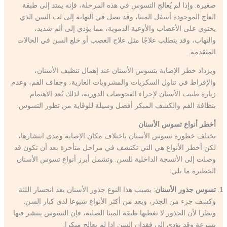
صغيرة. وإذا لم يُعالج التسوس في هذه المرحلة، فإنه يمتد إلى طبقة
العاج الموجودة أسفل المينا، وقد يصل في النهاية إلى لب السن الذي
يحتوي على الأعصاب والأوعية الدموية، مما يؤدي إلى ألم شديد،
والتهاب، وقد يتطلب علاجًا مثل علاج العصب أو خلع السن في الحالات
المتقدمة.
ويزداد خطر الإصابة بتسوس الأسنان عند إهمال تنظيف الأسنان،
والإفراط في تناول السكريات والمشروبات الغازية، وجفاف الفم، وعدم
زيارة طبيب الأسنان لإجراء الفحوصات الدورية، لذلك يُعد الاهتمام
بنظافة الفم والكشف المبكر أفضل وسيلة للوقاية من تطور التسوس.
أخطر أنواع تسوس الأسنان
تختلف خطورة تسوس الأسنان باختلاف مكان الإصابة ومدى انتشارها،
لكن أخطر الأنواع هي التي تكتشف في مراحل متأخرة بعد أن تكون قد
وصلت إلى الأنسجة الداخلية للسن. وتشمل أبرز أنواع تسوس الأسنان
الخطيرة ما يلي:
تسوس جذور الأسنان
: يصيب هذا النوع جذور الأسنان بعد انحسار اللثة
وكشف جزء من الجذر، ويعد من أكثر الأنواع شيوعا لدى كبار السن.
ونظرا لأن الجذور لا تغطيها طبقة المينا الصلبة، فإن التسوس ينتشر فيها
بسرعة وقد يؤدي إلى فقدان السن إذا لم يعالج مبكرا.