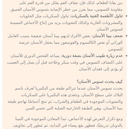
من بقايا الطعام، لذلك فإن جفاف الفم يقلل من قدرة الفم على
مقاومة التسوس، مما يعزز من خطر الإصابة بتسوس الأسنان العميق.
تناول الأطعمة الغنية بالسكريات:
تناول السكريات مثل الحلويات
والمشروبات الغازية وكذلك النشويات يزيد من إنتاج الأحماض المسببة
لتسوس الأسنان.
ضعف مينا الأسنان:
بعض الأفراد لديهم مينا أسنان ضعيفة بسبب العامل
الوراثي أو نقص الكالسيوم والفوسفور مما يجعل الأسنان عرضة
للتسوس.
عدم زيارة طبيب الأسنان بصفة دورية:
يساعد الفحص الدوري للأسنان
على اكتشاف التسوس في وقت مبكر وعلاجه قبل أن يصل إلى العصب
أو يؤدي إلى فقدان الأسنان.
كيف يحدث تسوس الأسنان؟
يحدث تسوس الأسنان عندما تتراكم طبقة من البكتيريا تُعرف باسم
البلاك على سطح الأسنان. وتتغذى هذه البكتيريا على السكريات
والنشويات الموجودة في الطعام والشراب، ثم تنتج أحماضًا تهاجم طبقة
مينا الأسنان، وهي الطبقة الخارجية الصلبة التي تحمي السن.
ومع تكرار التعرض لهذه الأحماض، تبدأ المعادن الموجودة في المينا
بالذوبان تدريجيًا، فتظهر بقع بيضاء في البداية، ثم تتطور إلى تجاويف