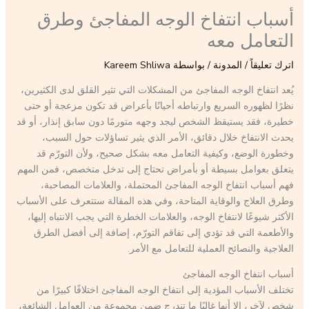
أسباب انتفاخ الوجه المفاجئ وطرق
التعامل معه
اترك تعليقاً
/
المدونة
/ بواسطة
Kareem Shliwa
يُعد انتفاخ الوجه المفاجئ من المشكلات التي تثير القلق لدى الكثيرين،
نظرًا لظهوره السريع وارتباطه أحيانًا بأعراض قد تكون مزعجة أو حتى
خطيرة، فقد يستيقظ الشخص ليجد وجهه متورمًا دون سابق إنذار، أو قد
يحدث الانتفاخ خلال دقائق، الأمر الذي يثير تساؤلات حول السبب،
وخطورة الوضع، وكيفية التعامل معه بشكل صحيح، ولأن التورّم قد
يتعلق بعوامل بسيطة أو بأمراض تحتاج إلى تدخل متخصص، فمن المهم
فهم أسباب انتفاخ الوجه المفاجئ المحتملة، والعلامات المصاحبة،
وطرق العلاج والوقاية المتاحة، وفي هذه المقالة ستتعرف على الأسباب
الأكثر شيوعًا لانتفاخ الوجه، والعلامات الخطرة التي يجب الانتباه إليها،
والأطعمة التي قد تؤدي إلى تفاقم التورّم، إضافة إلى أفضل الطرق
العلاجية والنصائح العملية للتعامل مع الأمر.
أسباب انتفاخ الوجه المفاجئ
تختلف الأسباب المؤدية إلى انتفاخ الوجه المفاجئ اختلافًا كبيرًا من
شخص لآخر، إلا أنها غالبًا ما تندرج ضمن مجموعة من العوامل الشائعة،