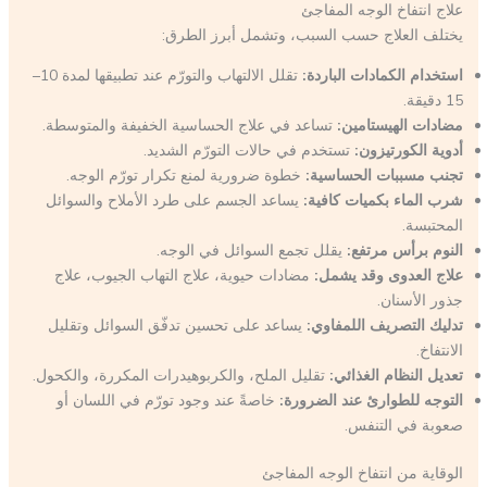
علاج انتفاخ الوجه المفاجئ
يختلف العلاج حسب السبب، وتشمل أبرز الطرق:
استخدام الكمادات الباردة:
تقلل الالتهاب والتورّم عند تطبيقها لمدة 10–
15 دقيقة.
مضادات الهيستامين:
تساعد في علاج الحساسية الخفيفة والمتوسطة.
أدوية الكورتيزون:
تستخدم في حالات التورّم الشديد.
تجنب مسببات الحساسية:
خطوة ضرورية لمنع تكرار تورّم الوجه.
شرب الماء بكميات كافية:
يساعد الجسم على طرد الأملاح والسوائل
المحتبسة.
النوم برأس مرتفع:
يقلل تجمع السوائل في الوجه.
علاج العدوى وقد يشمل:
مضادات حيوية، علاج التهاب الجيوب، علاج
جذور الأسنان.
تدليك التصريف اللمفاوي:
يساعد على تحسين تدفّق السوائل وتقليل
الانتفاخ.
تعديل النظام الغذائي:
تقليل الملح، والكربوهيدرات المكررة، والكحول.
التوجه للطوارئ عند الضرورة:
خاصةً عند وجود تورّم في اللسان أو
صعوبة في التنفس.
الوقاية من انتفاخ الوجه المفاجئ