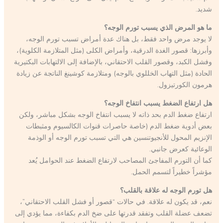
شديد.
ما هو المرض الذي يسبب تورم الوجه؟
لا يوجد مرض واحد فقط، بل هناك عدة أمراض تسبب تورم الوجه،
وأبرزها: قصور الغدة الدرقية، وأمراض الكلى (مثل المتلازمة الكلوية)،
وفشل الكبد، وقصور القلب الاحتقاني، بالإضافة إلى الالتهابات البكتيرية
الحادة (مثل التهاب الخللوي بالوجه) ومتلازمة كوشينغ الناتجة عن زيادة
هرمون الكورتيزول.
هل ارتفاع الضغط يسبب انتفاخ الوجه؟
ارتفاع ضغط الدم بحد ذاته لا يسبب انتفاخ الوجه بشكل مباشر، ولكن
بعض أدوية ضغط الدم (خاصة حاصرات قنوات الكالسيوم ومثبطات
الإنزيم المحول للأنجيوتنسين هي التي تسبب تورم الوجه أو الوذمة
الوعائية كعرض جانبي.
كما أن التورم المفاجئ المصاحب لارتفاع الضغط عند الحوامل يُعد
مؤشراً خطيراً لتسمم الحمل.
هل تورم الوجه له علاقة بالقلب؟
نعم، قد يكون له علاقة. في حالات “قصور أو فشل القلب الاحتقاني”،
تضعف عضلة القلب وتفقد قدرتها على ضخ الدم بكفاءة، مما يؤدي إلى