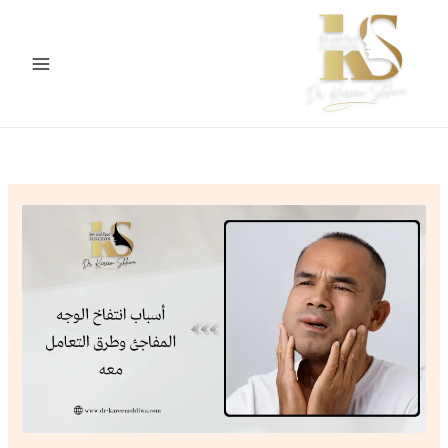
خطي
لى
لمحتوى