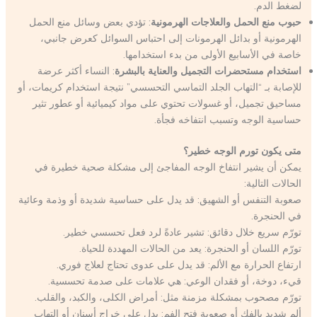
لضغط الدم.
حبوب منع الحمل والعلاجات الهرمونية
: تؤدي بعض وسائل منع الحمل
الهرمونية أو بدائل الهرمونات إلى احتباس السوائل كعرض جانبي،
خاصة في الأسابيع الأولى من بدء استخدامها.
استخدام مستحضرات التجميل والعناية بالبشرة
: النساء أكثر عرضة
للإصابة بـ “التهاب الجلد التماسي التحسسي” نتيجة استخدام كريمات، أو
مساحيق تجميل، أو غسولات تحتوي على مواد كيميائية أو عطور تثير
حساسية الوجه وتسبب انتفاخه فجأة.
متى يكون تورم الوجه خطير؟
يمكن أن يشير انتفاخ الوجه المفاجئ إلى مشكلة صحية خطيرة في
الحالات التالية:
صعوبة التنفس أو الشهيق: قد يدل على حساسية شديدة أو وذمة وعائية
في الحنجرة.
تورّم سريع خلال دقائق: تشير عادةً لرد فعل تحسسي خطير.
تورّم اللسان أو الحنجرة: يعد من الحالات المهددة للحياة.
ارتفاع الحرارة مع الألم: قد يدل على عدوى تحتاج لعلاج فوري.
قيء، دوخة، أو فقدان الوعي: هي علامات على صدمة تحسسية.
تورّم مصحوب بمشكلة مزمنة مثل: أمراض الكلى، والكبد، والقلب.
ألم شديد بالفك أو صعوبة فتح الفم: يدل على خراج أسنان أو التهاب