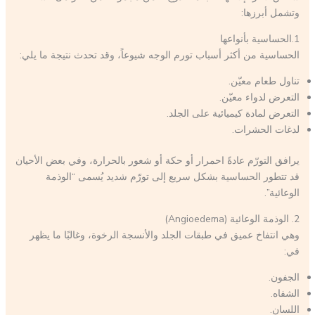
وتشمل أبرزها:
1.الحساسية بأنواعها
الحساسية من أكثر أسباب تورم الوجه شيوعاً، وقد تحدث نتيجة ما يلي:
تناول طعام معيّن.
التعرض لدواء معيّن.
التعرض لمادة كيميائية على الجلد.
لدغات الحشرات.
يرافق التورّم عادةً احمرار أو حكة أو شعور بالحرارة، وفي بعض الأحيان
قد تتطور الحساسية بشكل سريع إلى تورّم شديد يُسمى “الوذمة
الوعائية”.
2. الوذمة الوعائية (Angioedema)
وهي انتفاخ عميق في طبقات الجلد والأنسجة الرخوة، وغالبًا ما يظهر
في:
الجفون.
الشفاه.
اللسان.