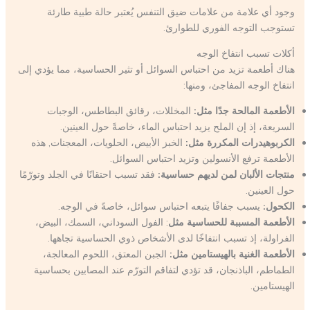
وجود أي علامة من علامات ضيق التنفس يُعتبر حالة طبية طارئة
تستوجب التوجه الفوري للطوارئ.
أكلات تسبب انتفاخ الوجه
هناك أطعمة تزيد من احتباس السوائل أو تثير الحساسية، مما يؤدي إلى
انتفاخ الوجه المفاجئ، ومنها:
الأطعمة المالحة جدًا مثل:
المخللات، رقائق البطاطس، الوجبات
السريعة، إذ إن الملح يزيد احتباس الماء، خاصةً حول العينين.
الكربوهيدرات المكررة مثل:
الخبز الأبيض، الحلويات، المعجنات, هذه
الأطعمة ترفع الأنسولين وتزيد احتباس السوائل.
منتجات الألبان لمن لديهم حساسية:
فقد تسبب احتقانًا في الجلد وتورّمًا
حول العينين.
الكحول:
يسبب جفافًا يتبعه احتباس سوائل، خاصةً في الوجه.
الأطعمة المسببة للحساسية مثل
: الفول السوداني، السمك، البيض،
الفراولة، إذ تسبب انتفاخًا لدى الأشخاص ذوي الحساسية تجاهها.
الأطعمة الغنية بالهيستامين مثل:
الجبن المعتق، اللحوم المعالجة،
الطماطم، الباذنجان، قد تؤدي لتفاقم التورّم عند المصابين بحساسية
الهيستامين.