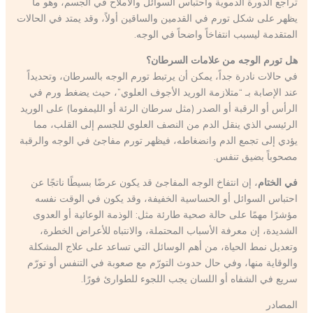
تراجع الدورة الدموية واحتباس السوائل والأملاح في الجسم، وهو ما
يظهر على شكل تورم في القدمين والساقين أولاً، وقد يمتد في الحالات
المتقدمة ليسبب انتفاخاً واضحاً في الوجه.
هل تورم الوجه من علامات السرطان؟
في حالات نادرة جداً، يمكن أن يرتبط تورم الوجه بالسرطان، وتحديداً
عند الإصابة بـ “متلازمة الوريد الأجوف العلوي”، حيث يضغط ورم في
الرأس أو الرقبة أو الصدر (مثل سرطان الرئة أو الليمفوما) على الوريد
الرئيسي الذي ينقل الدم من النصف العلوي للجسم إلى القلب، مما
يؤدي إلى تجمع الدم وانضغاطه، فيظهر تورم مفاجئ في الوجه والرقبة
مصحوباً بضيق تنفس.
في الختام
، إن انتفاخ الوجه المفاجئ قد يكون عرضًا بسيطًا ناتجًا عن
احتباس السوائل أو الحساسية الخفيفة، وقد يكون في الوقت نفسه
مؤشرًا مهمًا على حالة صحية طارئة مثل: الوذمة الوعائية أو العدوى
الشديدة، إن معرفة الأسباب المحتملة، والانتباه للأعراض الخطرة،
وتعديل نمط الحياة، من أهم الوسائل التي تساعد على علاج المشكلة
والوقاية منها، وفي حال حدوث التورّم مع صعوبة في التنفس أو تورّم
سريع في الشفاه أو اللسان يجب اللجوء للطوارئ فورًا.
المصادر