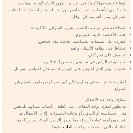
الوقاية تلعب دورًا كبيرًا في الحد من ظهور انتفاخ الوجه المفاجئ،
خاصةً لدى الأشخاص الذين يعانون من الحساسية أو اضطرابات احتباس
السوائل، ومن أهم وسائل الوقاية:
المحافظة على ترطيب الجسم بشرب السوائل الكافية له.
تجنب الأطعمة عالية الصوديوم.
التعرف على مسببات الحساسية الخاصة بكل شخص.
الحفاظ على نظافة الأسنان والفم.
الحصول على نوم كافٍ.
تجنب وضع الرأس في مستوى منخفض أثناء النوم.
تخفيف التوتر الذي قد يؤثر على الهرمونات ومعدل احتباس السوائل.
فاتباع نمط حياة صحي يقلل بشكل كبير من فرص ظهور التورّم غير
المتوقع.
انتفاخ الوجه عند الأطفال
قد يظهر انتفاخ الوجه المفاجئ عند الأطفال لأسباب مشابهة للبالغين،
مثل: الحساسية أو العدوى أو لدغات الحشرات، إلا أن الأطفال قد
يتعرضون لمضاعفات أسرع، مما يجعل التدخل المبكر ضروريًا، ومن
العلامات التي تستوجب مراجعة
الطبيب
فورًا: