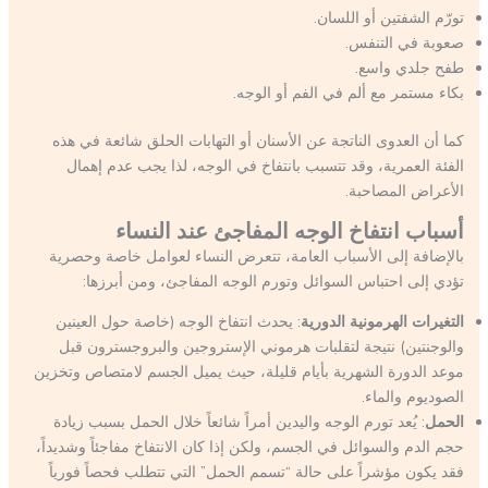
تورّم الشفتين أو اللسان.
صعوبة في التنفس.
طفح جلدي واسع.
بكاء مستمر مع ألم في الفم أو الوجه.
كما أن العدوى الناتجة عن الأسنان أو التهابات الحلق شائعة في هذه
الفئة العمرية، وقد تتسبب بانتفاخ في الوجه، لذا يجب عدم إهمال
الأعراض المصاحبة.
أسباب انتفاخ الوجه المفاجئ عند النساء
بالإضافة إلى الأسباب العامة، تتعرض النساء لعوامل خاصة وحصرية
تؤدي إلى احتباس السوائل وتورم الوجه المفاجئ، ومن أبرزها:
التغيرات الهرمونية الدورية
: يحدث انتفاخ الوجه (خاصة حول العينين
والوجنتين) نتيجة لتقلبات هرموني الإستروجين والبروجسترون قبل
موعد الدورة الشهرية بأيام قليلة، حيث يميل الجسم لامتصاص وتخزين
الصوديوم والماء.
الحمل
: يُعد تورم الوجه واليدين أمراً شائعاً خلال الحمل بسبب زيادة
حجم الدم والسوائل في الجسم، ولكن إذا كان الانتفاخ مفاجئاً وشديداً،
فقد يكون مؤشراً على حالة “تسمم الحمل” التي تتطلب فحصاً فورياً